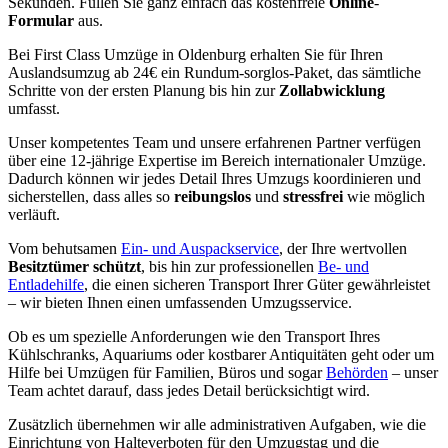
Sekunden. Füllen Sie ganz einfach das kostenfreie
Online
-
Formular
aus.
Bei First Class Umzüge in Oldenburg erhalten Sie für Ihren
Auslandsumzug ab 24€ ein Rundum-sorglos-Paket, das sämtliche
Schritte von der ersten Planung bis hin zur
Zollabwicklung
umfasst.
Unser kompetentes Team und unsere erfahrenen Partner verfügen
über eine 12-jährige Expertise im Bereich internationaler Umzüge.
Dadurch können wir jedes Detail Ihres Umzugs koordinieren und
sicherstellen, dass alles so
reibungslos
und
stressfrei
wie möglich
verläuft.
Vom behutsamen
Ein- und Auspackservice
, der Ihre wertvollen
Besitztümer schützt
, bis hin zur professionellen
Be- und
Entladehilfe
, die einen sicheren Transport Ihrer Güter gewährleistet
– wir bieten Ihnen einen umfassenden Umzugsservice.
Ob es um spezielle Anforderungen wie den Transport Ihres
Kühlschranks, Aquariums oder kostbarer Antiquitäten geht oder um
Hilfe bei Umzügen für Familien, Büros und sogar
Behörden
– unser
Team achtet darauf, dass jedes Detail berücksichtigt wird.
Zusätzlich übernehmen wir alle administrativen Aufgaben, wie die
Einrichtung von Halteverboten für den Umzugstag und die